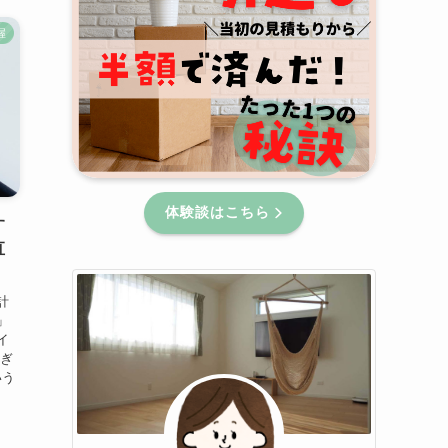
握
体験談はこちら
す
直
計
」
イ
すぎ
いう