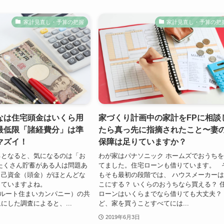
家計見直し・予算の把握
家計見直し・予算の把
なは住宅頭金はいくら用
家づくり計画中の家計をFPに相談
最低限「諸経費分」は準
たら真っ先に指摘されたこと〜妻
マズイ！
保障は足りていますか？
るとなると、気になるのは「お
わが家はパナソニック ホームズでおうち
たくさん貯蓄がある人は問題あ
てました。住宅ローンも借りています。 
自己資金（頭金）がほとんどな
もそも最初の段階では、 ハウスメーカー
っていますよね。
こにする？ いくらのおうちなら買える？ 
クルート住まいカンパニー）の共
ローンはいくらまでなら借りても大丈夫？
にした調査によると、...
ど、家を買うことすべてには...
2019年6月3日