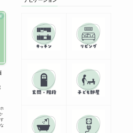
ナビゲーション
握
画
・
ま
イホ
か
多す
わな