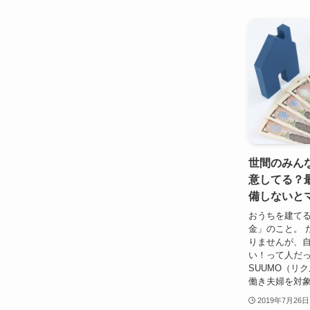
世間のみん
意してる？
備しないと
おうちを建て
金」のこと。 
りませんが、
い！って人だ
SUUMO（リ
働き夫婦を対象
2019年7月26日