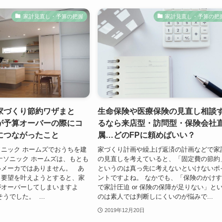
家計見直し・予算の把握
家計見直し・予算の把
家づくり節約ワザまと
生命保険や医療保険の見直し相談
が予算オーバーの際にコ
るなら来店型・訪問型・保険会社
につながったこと
属…どのFPに頼めばいい？
ニック ホームズでおうちを建
家づくり計画や繰上げ返済の計画などで家
ナソニック ホームズは、もとも
の見直しを考えていると、「固定費の節約
いメーカではありません。 あ
というのは真っ先に考えないといけないポ
と要望を叶えようとすると、家
ントですよね。 なかでも、「保険のかけ
がオーバーしてしまいますよ
で家計圧迫 or 保険の保障が足りない」と
うでした。 ...
のは素人では判断しにくいのが悩みで...
2019年12月20日