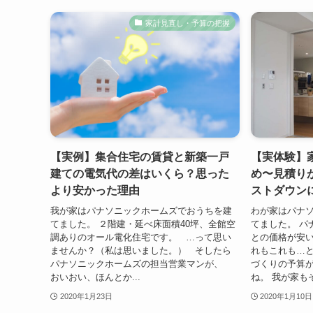
家計見直し・予算の把握
【実例】集合住宅の賃貸と新築一戸
【実体験】
建ての電気代の差はいくら？思った
め〜見積り
より安かった理由
ストダウン
我が家はパナソニックホームズでおうちを建
わが家はパナソ
てました。 ２階建・延べ床面積40坪、全館空
てました。 パ
調ありのオール電化住宅です。 …って思い
との価格が安
ませんか？（私は思いました。） そしたら
れもこれも…
パナソニックホームズの担当営業マンが、
づくりの予算
おいおい、ほんとか...
ね。 我が家もそ
2020年1月23日
2020年1月10日