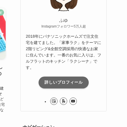
握
ふゆ
Instagramフォロワー5万人超
2018年にパナソニックホームズで注文住
宅を建てました。「家事ラク」をテーマに
2階リビング&全館空調採用の快適なお家
に住んでいます。一番のお気に入りは、フ
ルフラットのキッチン「ラクシーナ」で
し
す。
の
詳しいプロフィール
を建
そ
はど
住宅
 な